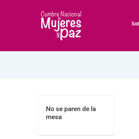
Saltar
al
contenido
So
No se paren de la
mesa